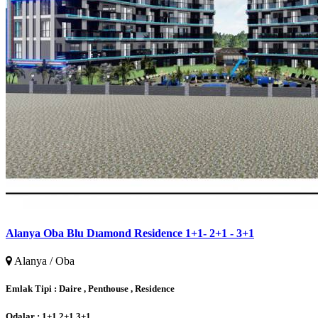
Alanya Oba Blu Dıamond Residence 1+1- 2+1 - 3+1
Alanya / Oba
Emlak Tipi :
Daire , Penthouse , Residence
Odalar :
1+1,2+1,3+1