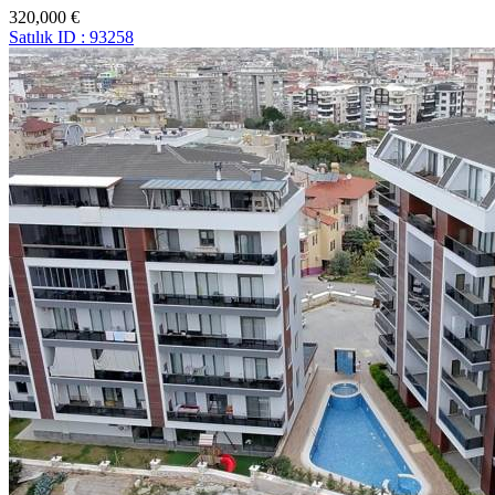
320,000 €
Satılık
ID : 93258