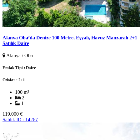
Alanya Oba’da Denize 100 Metre, Eşyalı, Havuz Manzaralı 2+1
Satılık Daire
Alanya / Oba
Emlak Tipi :
Daire
Odalar :
2+1
100 m²
2
1
119,000 €
Satılık
ID : 14267