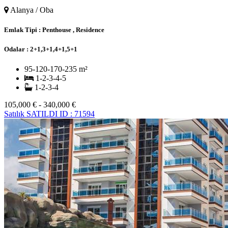
Alanya / Oba
Emlak Tipi :
Penthouse , Residence
Odalar :
2+1,3+1,4+1,5+1
95-120-170-235 m²
1-2-3-4-5
1-2-3-4
105,000 € - 340,000 €
Satılık
SATILDI
ID : 71594