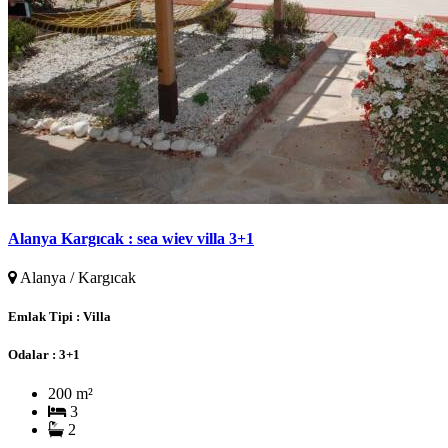
Alanya Kargıcak : sea wiev villa 3+1
Alanya / Kargıcak
Emlak Tipi :
Villa
Odalar :
3+1
200 m²
3
2