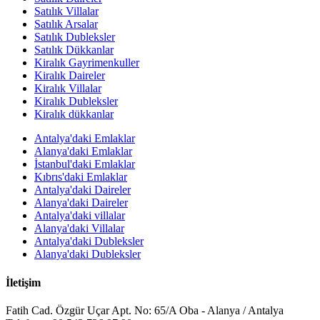
Satılık Villalar
Satılık Arsalar
Satılık Dubleksler
Satılık Dükkanlar
Kiralık Gayrimenkuller
Kiralık Daireler
Kiralık Villalar
Kiralık Dubleksler
Kiralık dükkanlar
Antalya'daki Emlaklar
Alanya'daki Emlaklar
İstanbul'daki Emlaklar
Kıbrıs'daki Emlaklar
Antalya'daki Daireler
Alanya'daki Daireler
Antalya'daki villalar
Alanya'daki Villalar
Antalya'daki Dubleksler
Alanya'daki Dubleksler
İletişim
Fatih Cad. Özgür Uçar Apt. No: 65/A Oba - Alanya / Antalya