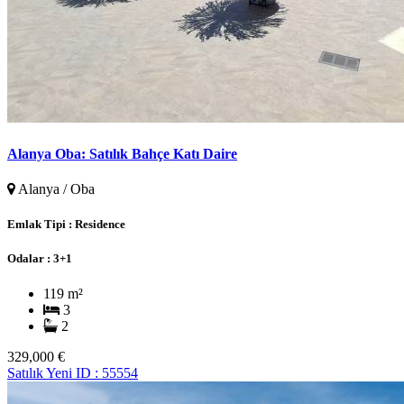
Alanya Oba: Satılık Bahçe Katı Daire
Alanya / Oba
Emlak Tipi :
Residence
Odalar :
3+1
119 m²
3
2
329,000 €
Satılık
Yeni
ID : 55554