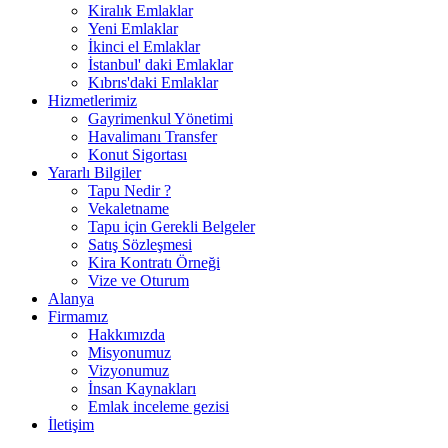
Kiralık Emlaklar
Yeni Emlaklar
İkinci el Emlaklar
İstanbul' daki Emlaklar
Kıbrıs'daki Emlaklar
Hizmetlerimiz
Gayrimenkul Yönetimi
Havalimanı Transfer
Konut Sigortası
Yararlı Bilgiler
Tapu Nedir ?
Vekaletname
Tapu için Gerekli Belgeler
Satış Sözleşmesi
Kira Kontratı Örneği
Vize ve Oturum
Alanya
Firmamız
Hakkımızda
Misyonumuz
Vizyonumuz
İnsan Kaynakları
Emlak inceleme gezisi
İletişim