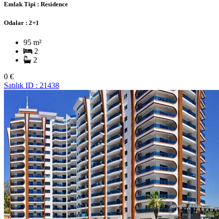
Emlak Tipi :
Residence
Odalar :
2+1
95 m²
2
2
0 €
Satılık
ID : 21438