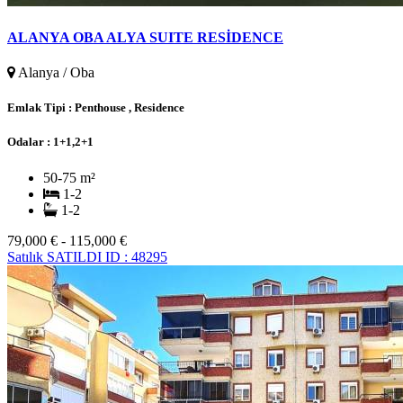
ALANYA OBA ALYA SUITE RESİDENCE
Alanya / Oba
Emlak Tipi :
Penthouse , Residence
Odalar :
1+1,2+1
50-75 m²
1-2
1-2
79,000 € - 115,000 €
Satılık
SATILDI
ID : 48295