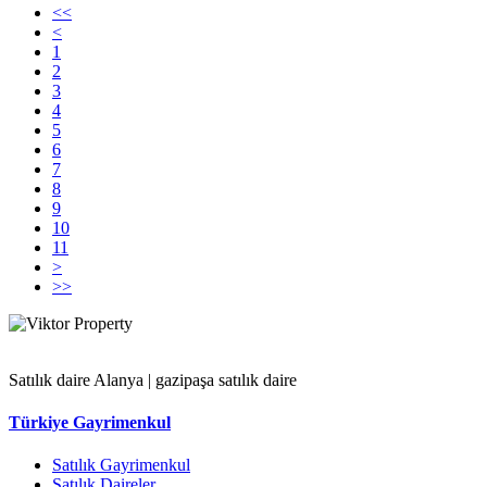
<<
<
1
2
3
4
5
6
7
8
9
10
11
>
>>
Satılık daire Alanya | gazipaşa satılık daire
Türkiye Gayrimenkul
Satılık Gayrimenkul
Satılık Daireler