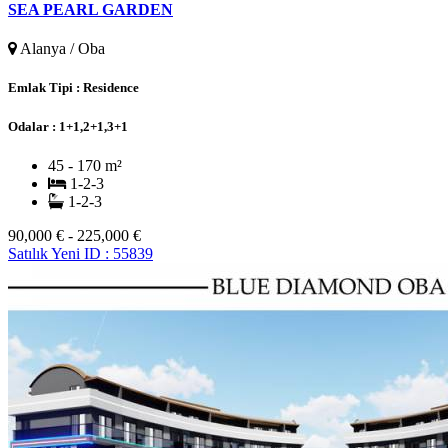
SEA PEARL GARDEN
Alanya / Oba
Emlak Tipi :
Residence
Odalar :
1+1,2+1,3+1
45 - 170 m²
1-2-3
1-2-3
90,000 € - 225,000 €
Satılık
Yeni
ID : 55839