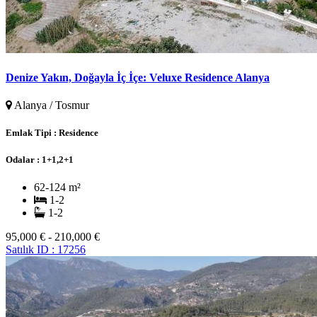
Denize Yakın, Doğayla İç İçe: Veluxe Residence Alanya
Alanya / Tosmur
Emlak Tipi :
Residence
Odalar :
1+1,2+1
62-124 m²
1-2
1-2
95,000 € - 210,000 €
Satılık
ID : 17256