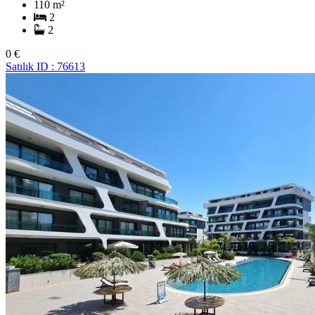
110 m²
2
2
0 €
Satılık
ID : 76613