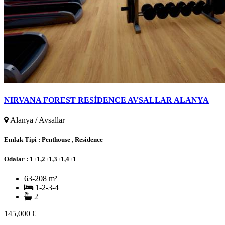
NIRVANA FOREST RESİDENCE AVSALLAR ALANYA
Alanya / Avsallar
Emlak Tipi :
Penthouse , Residence
Odalar :
1+1,2+1,3+1,4+1
63-208 m²
1-2-3-4
2
145,000 €