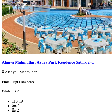
Alanya Mahmutlar: Azura Park Residence Satılık 2+1
Alanya / Mahmutlar
Emlak Tipi :
Residence
Odalar :
2+1
110 m²
2
2