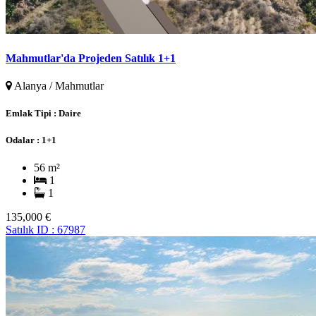
Mahmutlar'da Projeden Satılık 1+1
Alanya / Mahmutlar
Emlak Tipi :
Daire
Odalar :
1+1
56 m²
1
1
135,000 €
Satılık
ID : 67987