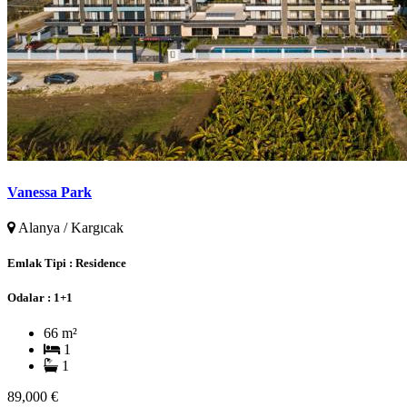
Vanessa Park
Alanya / Kargıcak
Emlak Tipi :
Residence
Odalar :
1+1
66 m²
1
1
89,000 €