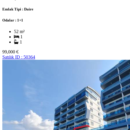
Emlak Tipi :
Daire
Odalar :
1+1
52 m²
1
1
99,000 €
Satılık
ID : 50364