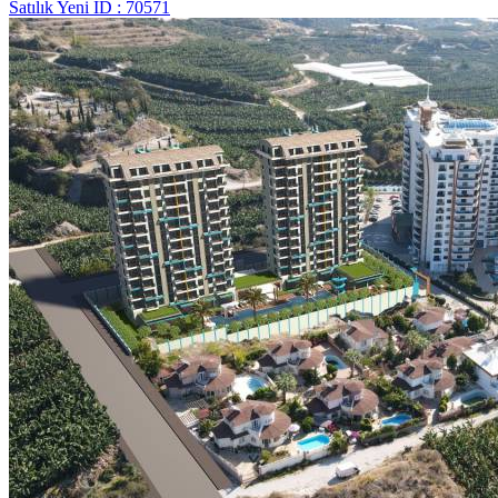
Satılık
Yeni
ID : 70571