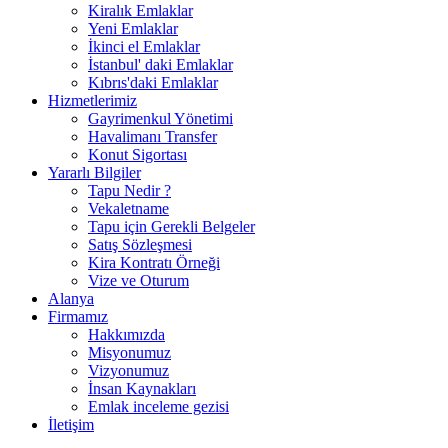
Kiralık Emlaklar
Yeni Emlaklar
İkinci el Emlaklar
İstanbul' daki Emlaklar
Kıbrıs'daki Emlaklar
Hizmetlerimiz
Gayrimenkul Yönetimi
Havalimanı Transfer
Konut Sigortası
Yararlı Bilgiler
Tapu Nedir ?
Vekaletname
Tapu için Gerekli Belgeler
Satış Sözleşmesi
Kira Kontratı Örneği
Vize ve Oturum
Alanya
Firmamız
Hakkımızda
Misyonumuz
Vizyonumuz
İnsan Kaynakları
Emlak inceleme gezisi
İletişim