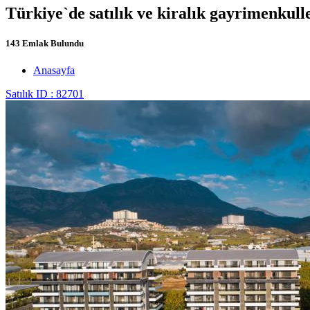
Türkiye`de satılık ve kiralık gayrimenkull
143 Emlak Bulundu
Anasayfa
Satılık
ID : 82701