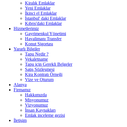
Kiralık Emlaklar
Yeni Emlaklar
İkinci el Emlaklar
İstanbul' daki Emlaklar
Kıbrıs'daki Emlaklar
Hizmetlerimiz
Gayrimenkul Yönetimi
Havalimanı Transfer
Konut Sigortası
Yararlı Bilgiler
Tapu Nedir ?
Vekaletname
Tapu için Gerekli Belgeler
Satış Sözleşmesi
Kira Kontratı Örneği
Vize ve Oturum
Alanya
Firmamız
Hakkımızda
Misyonumuz
Vizyonumuz
İnsan Kaynakları
Emlak inceleme gezisi
İletişim