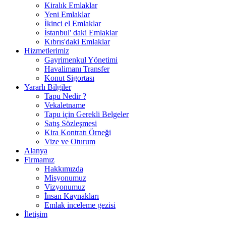
Kiralık Emlaklar
Yeni Emlaklar
İkinci el Emlaklar
İstanbul' daki Emlaklar
Kıbrıs'daki Emlaklar
Hizmetlerimiz
Gayrimenkul Yönetimi
Havalimanı Transfer
Konut Sigortası
Yararlı Bilgiler
Tapu Nedir ?
Vekaletname
Tapu için Gerekli Belgeler
Satış Sözleşmesi
Kira Kontratı Örneği
Vize ve Oturum
Alanya
Firmamız
Hakkımızda
Misyonumuz
Vizyonumuz
İnsan Kaynakları
Emlak inceleme gezisi
İletişim