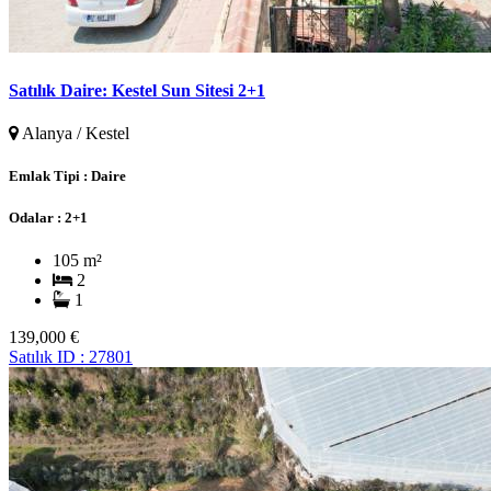
Satılık Daire: Kestel Sun Sitesi 2+1
Alanya / Kestel
Emlak Tipi :
Daire
Odalar :
2+1
105 m²
2
1
139,000 €
Satılık
ID : 27801