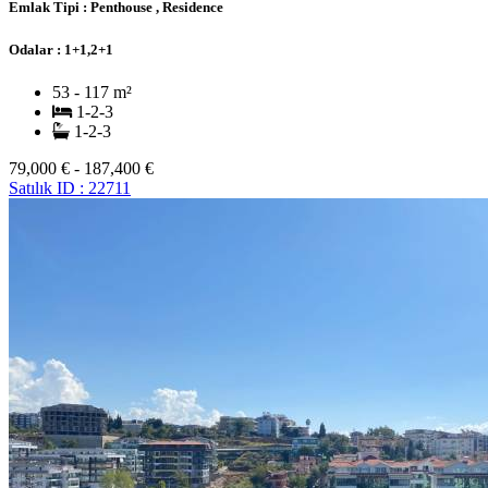
Emlak Tipi :
Penthouse , Residence
Odalar :
1+1,2+1
53 - 117 m²
1-2-3
1-2-3
79,000 € - 187,400 €
Satılık
ID : 22711