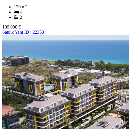
170 m²
4
2
199,000 €
Satılık
Yeni
ID : 22353