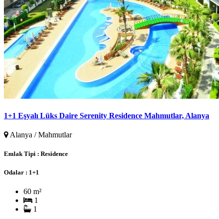
1+1 Eşyalı Lüks Daire Serenity Residence Mahmutlar, Alanya
Alanya / Mahmutlar
Emlak Tipi :
Residence
Odalar :
1+1
60 m²
1
1