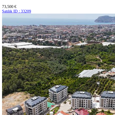
73,500 €
Satılık
ID : 33209