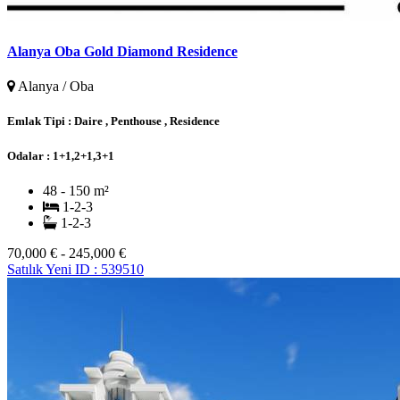
Alanya Oba Gold Diamond Residence
Alanya / Oba
Emlak Tipi :
Daire , Penthouse , Residence
Odalar :
1+1,2+1,3+1
48 - 150 m²
1-2-3
1-2-3
70,000 € - 245,000 €
Satılık
Yeni
ID : 539510