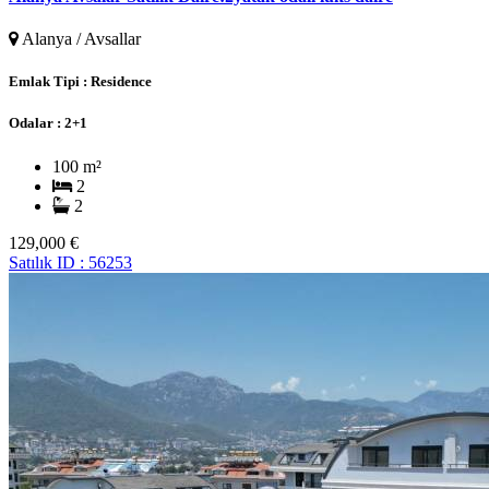
Alanya / Avsallar
Emlak Tipi :
Residence
Odalar :
2+1
100 m²
2
2
129,000 €
Satılık
ID : 56253