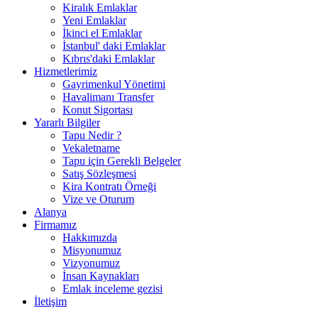
Kiralık Emlaklar
Yeni Emlaklar
İkinci el Emlaklar
İstanbul' daki Emlaklar
Kıbrıs'daki Emlaklar
Hizmetlerimiz
Gayrimenkul Yönetimi
Havalimanı Transfer
Konut Sigortası
Yararlı Bilgiler
Tapu Nedir ?
Vekaletname
Tapu için Gerekli Belgeler
Satış Sözleşmesi
Kira Kontratı Örneği
Vize ve Oturum
Alanya
Firmamız
Hakkımızda
Misyonumuz
Vizyonumuz
İnsan Kaynakları
Emlak inceleme gezisi
İletişim