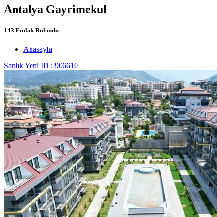
Antalya Gayrimekul
143 Emlak Bulundu
Anasayfa
Satılık
Yeni
ID : 906610