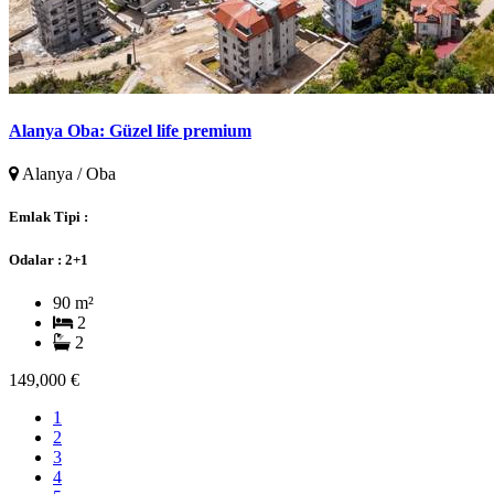
Alanya Oba: Güzel life premium
Alanya / Oba
Emlak Tipi :
Odalar :
2+1
90 m²
2
2
149,000 €
1
2
3
4