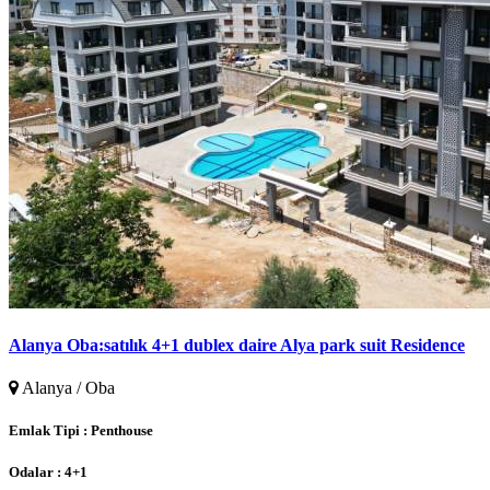
Alanya Oba:satılık 4+1 dublex daire Alya park suit Residence
Alanya / Oba
Emlak Tipi :
Penthouse
Odalar :
4+1