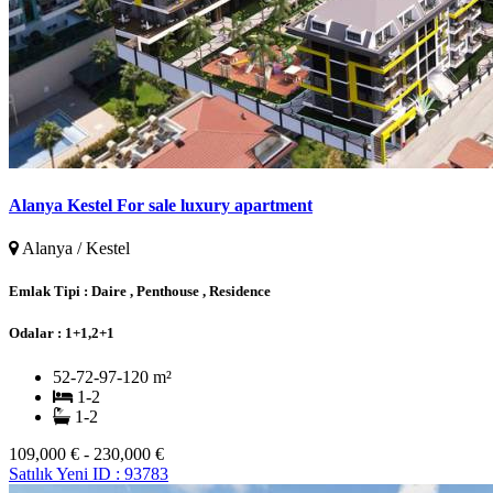
Alanya Kestel For sale luxury apartment
Alanya / Kestel
Emlak Tipi :
Daire , Penthouse , Residence
Odalar :
1+1,2+1
52-72-97-120 m²
1-2
1-2
109,000 € - 230,000 €
Satılık
Yeni
ID : 93783