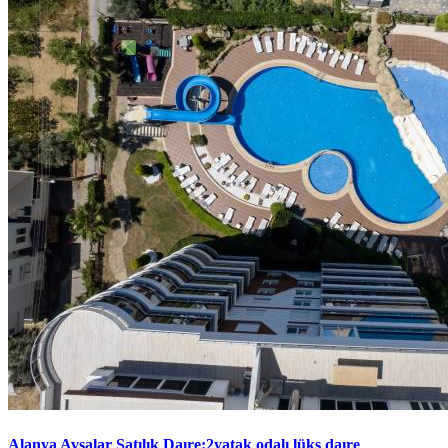
Alanya Avsalar Satılık Daıre:2yatak odalı lüks daıre