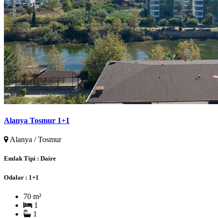
Alanya Tosmur 1+1
Alanya / Tosmur
Emlak Tipi :
Daire
Odalar :
1+1
70 m²
1
1